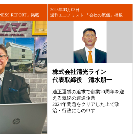
2025年03月03日
NESS REPORT」掲載
週刊エコノミスト 「会社の流儀」掲載
株式会社清光ライン
代表取締役 清水朋一
適正運賃の追求で創業20周年を迎
える気鋭の運送企業
2024年問題をクリアした上で政
治・行政にもの申す