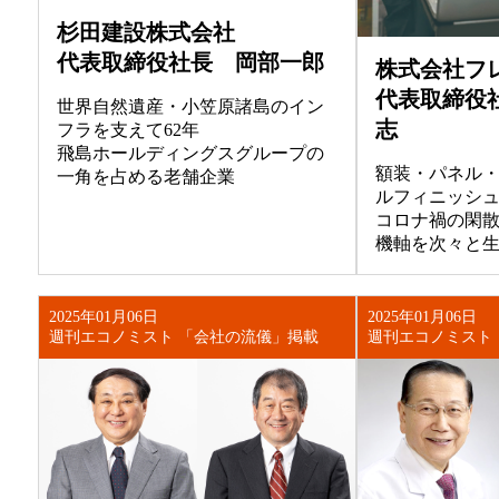
杉田建設株式会社
代表取締役社長 岡部一郎
株式会社フ
代表取締役
世界自然遺産・小笠原諸島のイン
志
フラを支えて62年
飛島ホールディングスグループの
額装・パネル
一角を占める老舗企業
ルフィニッシ
コロナ禍の閑
機軸を次々と
2025年01月06日
2025年01月06日
週刊エコノミスト 「会社の流儀」掲載
週刊エコノミスト