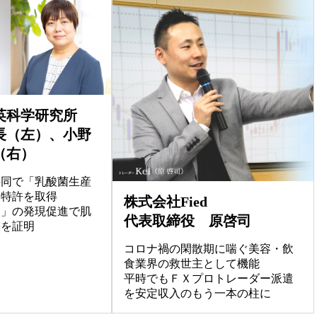
英科学研究所
長（左）、小野
（右）
共同で「乳酸菌生産
る特許を取得
株式会社Fied
ン」の発現促進で肌
代表取締役 原啓司
果を証明
コロナ禍の閑散期に喘ぐ美容・飲
食業界の救世主として機能
平時でもＦＸプロトレーダー派遣
を安定収入のもう一本の柱に