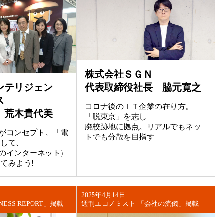
株式会社ＳＧＮ
代表取締役社長 脇元寛之
ンテリジェン
ス
コロナ後のＩＴ企業の在り方。
 荒木貴代美
「脱東京」を志し
廃校跡地に拠点。リアルでもネッ
で」がコンセプト。「電
トでも分散を目指す
使して、
ノのインターネット)
てみよう!
2025年4月14日
NESS REPORT」掲載
週刊エコノミスト 「会社の流儀」掲載