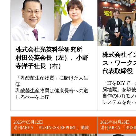
株式会社光英科学研究所
株式会社イ
村田公英会長（左）、小野
ス・ワーク
寺洋子社長（右）
代表取締役
「乳酸菌生産物質」に賭けた人生
「ITをDIY
③
脳地蔵」を駆
乳酸菌生産物質は健康長寿への道
自作のIoT(モ
しるべ---を上梓
システムを創っ
2025年05月12日
2025年04月28日
週刊AREA 「BUSINESS REPORT」掲載
週刊AREA 「BUSI