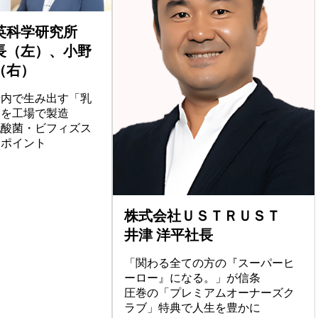
英科学研究所
長（左）、小野
（右）
腸内で生み出す「乳
」を工場で製造
の乳酸菌・ビフィズス
ーポイント
株式会社ＵＳＴＲＵＳＴ
井津 洋平社長
「関わる全ての方の『スーパーヒ
ーロー』になる。」が信条
圧巻の「プレミアムオーナーズク
ラブ」特典で人生を豊かに