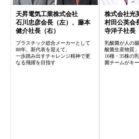
天昇電気工業株式会社
株式会社光
石川忠彦会長（左）、藤本
村田公英会
健介社長（右）
寺洋子社長
プラスチック総合メーカーとして
乳酸菌が人の
88年。新代表を迎えて、
酸菌生産物質
一歩踏み出すチャレンジ精神で更
16種・35株
なる飛躍を目指す
菌チームがキ