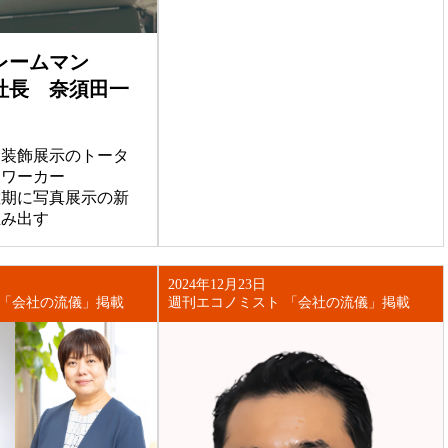
レームマン
社長 奈須田一
・装飾展示のトータ
ュワーカー
散期に写真展示の新
生み出す
2024年12月23日
 「会社の流儀」掲載
週刊エコノミスト 「会社の流儀」掲載