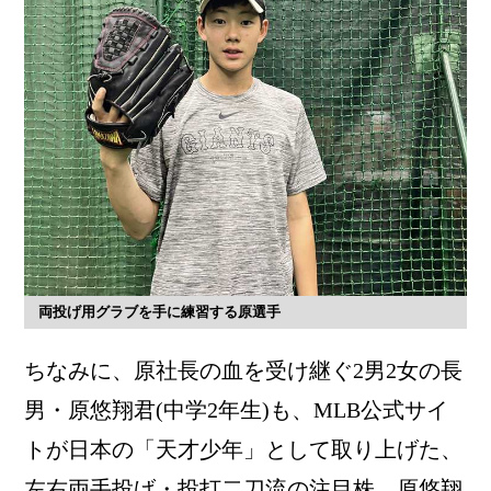
両投げ用グラブを手に練習する原選手
ちなみに、原社長の血を受け継ぐ2男2女の長
男・原悠翔君(中学2年生)も、MLB公式サイ
トが日本の「天才少年」として取り上げた、
左右両手投げ・投打二刀流の注目株。原悠翔